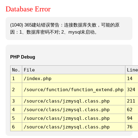
Database Error
(1040) 365建站错误警告：连接数据库失败，可能的原
因：1、数据库密码不对; 2、mysql未启动。
PHP Debug
No.
File
Line
1
/index.php
14
2
/source/function/function_extend.php
324
3
/source/class/jzmysql.class.php
211
4
/source/class/jzmysql.class.php
62
5
/source/class/jzmysql.class.php
94
6
/source/class/jzmysql.class.php
76