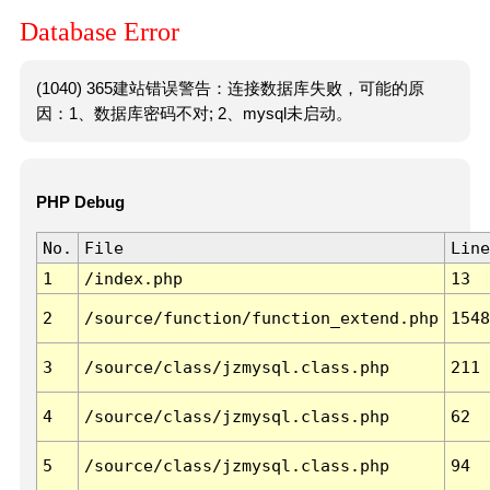
Database Error
(1040) 365建站错误警告：连接数据库失败，可能的原
因：1、数据库密码不对; 2、mysql未启动。
PHP Debug
No.
File
Line
1
/index.php
13
2
/source/function/function_extend.php
1548
3
/source/class/jzmysql.class.php
211
4
/source/class/jzmysql.class.php
62
5
/source/class/jzmysql.class.php
94