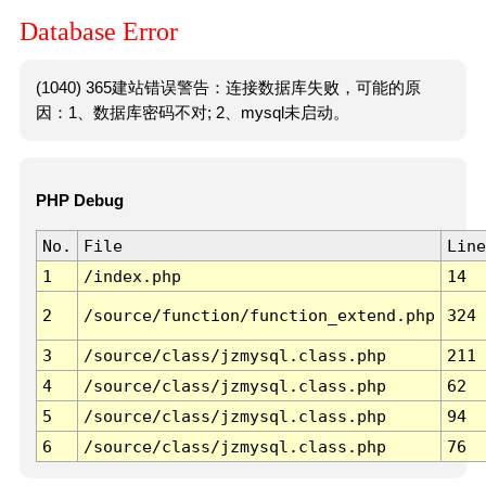
Database Error
(1040) 365建站错误警告：连接数据库失败，可能的原
因：1、数据库密码不对; 2、mysql未启动。
PHP Debug
No.
File
Line
1
/index.php
14
2
/source/function/function_extend.php
324
3
/source/class/jzmysql.class.php
211
4
/source/class/jzmysql.class.php
62
5
/source/class/jzmysql.class.php
94
6
/source/class/jzmysql.class.php
76