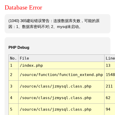
Database Error
(1040) 365建站错误警告：连接数据库失败，可能的原
因：1、数据库密码不对; 2、mysql未启动。
PHP Debug
No.
File
Line
1
/index.php
13
2
/source/function/function_extend.php
1548
3
/source/class/jzmysql.class.php
211
4
/source/class/jzmysql.class.php
62
5
/source/class/jzmysql.class.php
94