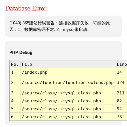
Database Error
(1040) 365建站错误警告：连接数据库失败，可能的原
因：1、数据库密码不对; 2、mysql未启动。
PHP Debug
No.
File
Line
1
/index.php
14
2
/source/function/function_extend.php
324
3
/source/class/jzmysql.class.php
211
4
/source/class/jzmysql.class.php
62
5
/source/class/jzmysql.class.php
94
6
/source/class/jzmysql.class.php
76